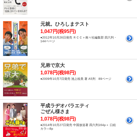
元就。ひろしまテスト
1,047円(税95円)
●2012年10月26日発売 ＲＣＣ＋南々社編集部 四六判・
144ページ
兄弟で京大
1,078円(税98円)
●2009年10月7日発売 池上桂美 著 A5判 89ページ
平成ラヂオバラエティ
ごぜん様さま
1,078円(税98円)
●2014年10月27日発売 中国放送著 四六判164p＋ 口絵
カラ―8p