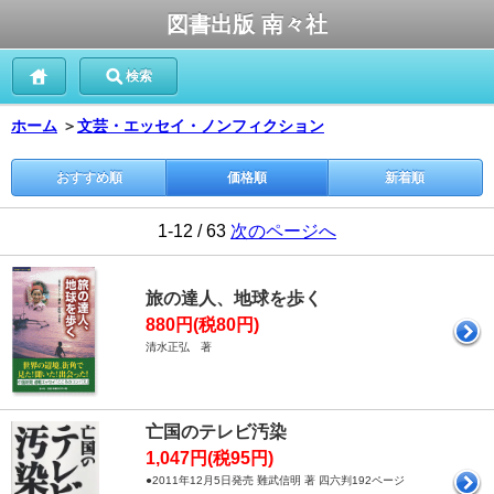
図書出版 南々社
検索
ホーム
＞
文芸・エッセイ・ノンフィクション
おすすめ順
価格順
新着順
1-12 / 63
次のページへ
旅の達人、地球を歩く
880円(税80円)
清水正弘 著
亡国のテレビ汚染
1,047円(税95円)
●2011年12月5日発売 難武信明 著 四六判192ページ