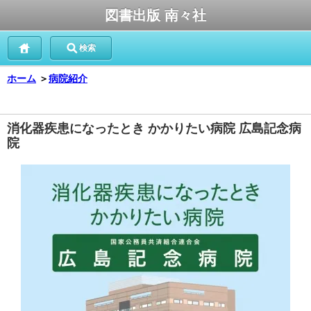
図書出版 南々社
検索
ホーム
＞
病院紹介
消化器疾患になったとき かかりたい病院 広島記念病
院