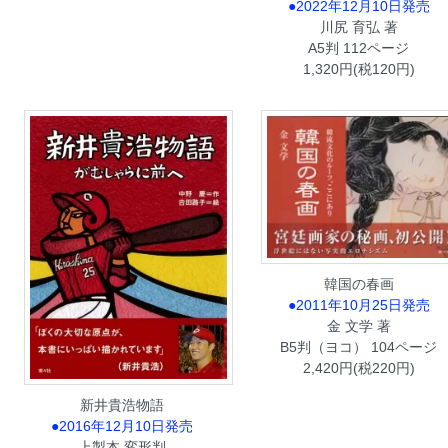
●2022年12月10日発売
川尻 育弘 著
A5判 112ページ
1,320円(税120円)
韓国の春画
●2011年10月25日発売
金 文学 著
B5判（ヨコ） 104ページ
2,420円(税220円)
新井貴浩物語
●2016年12月10日発売
上製本 変形判