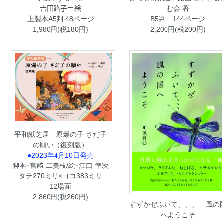
𠮷田路子＝絵
む会 著
上製本A5判 48ページ
B5判 144ページ
1,980円(税180円)
2,200円(税200円)
平和紙芝居 原爆の子 さだ子
の願い（復刻版）
●2023年4月10日発売
脚本･宮﨑 二美枝/絵･江口 準次
タテ270ミリ×ヨコ383ミリ
12場面
2,860円(税260円)
すずかぜふいて、、、 風の
へようこそ