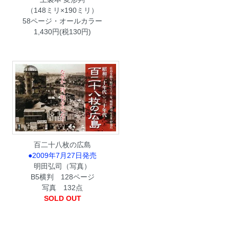
（148ミリ×190ミリ）
58ページ・オールカラー
1,430円(税130円)
百二十八枚の広島
●2009年7月27日発売
明田弘司（写真）
B5横判 128ページ
写真 132点
SOLD OUT