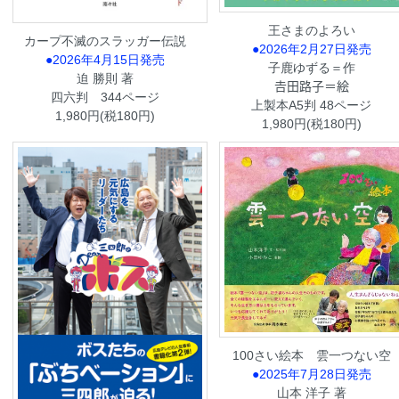
王さまのよろい
カープ不滅のスラッガー伝説
●2026年2月27日発売
●2026年4月15日発売
子鹿ゆずる＝作
迫 勝則 著
𠮷田路子＝絵
四六判 344ページ
上製本A5判 48ページ
1,980円(税180円)
1,980円(税180円)
100さい絵本 雲一つない空
●2025年7月28日発売
山本 洋子 著