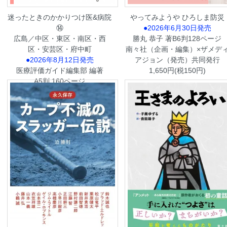
迷ったときのかかりつけ医&病院
やってみようや ひろしま防災
⑭
●2026年6月30日発売
広島／中区・東区・南区・西
勝丸 恭子 著B6判128ページ
区・安芸区・府中町
南々社（企画・編集）×ザメデ
●2026年8月12日発売
アジョン（発売）共同発行
医療評価ガイド編集部 編著
1,650円(税150円)
A5判 160ページ
1,848円(税168円)