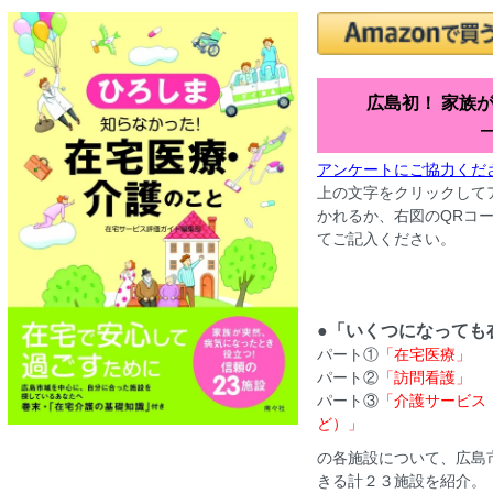
広島初！ 家族
アンケートにご協力くだ
上の文字をクリックして
かれるか、右図のQRコ
てご記入ください。
●「いくつになっても
パート①
「在宅医療」
パート②
「訪問看護」
パート③
「介護サービス
ど）」
の各施設について、広島
きる計２３施設を紹介。