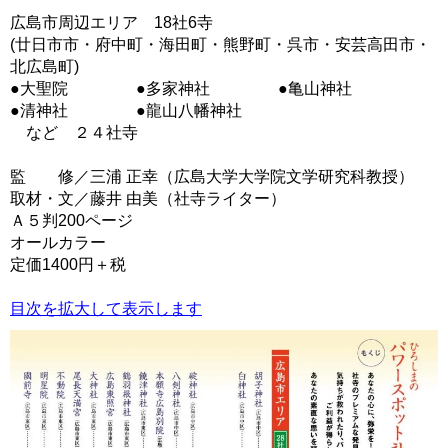
広島市周辺エリア 18社6寺
(廿日市市・府中町・海田町・熊野町・呉市・安芸高田市・
北広島町)
●大聖院 ●多家神社 ●亀山神社
●清神社 ●龍山八幡神社
など ２４社寺
監 修／三浦 正幸（広島大学大学院文学研究科教授）
取材・文／藤井 由美（社寺ライター）
Ａ５判200ページ
オールカラー
定価1400円＋税
目次を拡大して表示します