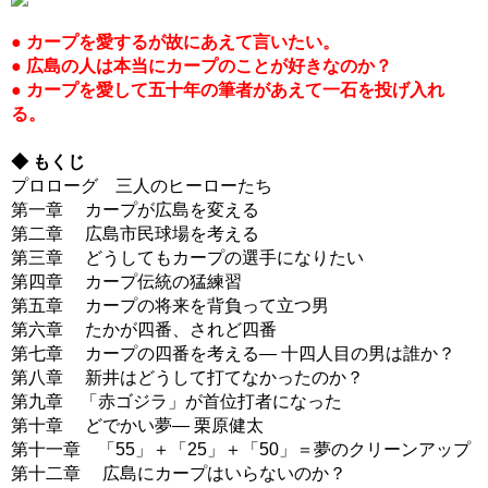
● カープを愛するが故にあえて言いたい。
● 広島の人は本当にカープのことが好きなのか？
● カープを愛して五十年の筆者があえて一石を投げ入れ
る。
◆ もくじ
プロローグ 三人のヒーローたち
第一章 カープが広島を変える
第二章 広島市民球場を考える
第三章 どうしてもカープの選手になりたい
第四章 カープ伝統の猛練習
第五章 カープの将来を背負って立つ男
第六章 たかが四番、されど四番
第七章 カープの四番を考える― 十四人目の男は誰か？
第八章 新井はどうして打てなかったのか？
第九章 「赤ゴジラ」が首位打者になった
第十章 どでかい夢― 栗原健太
第十一章 「55」＋「25」＋「50」＝夢のクリーンアップ
第十二章 広島にカープはいらないのか？