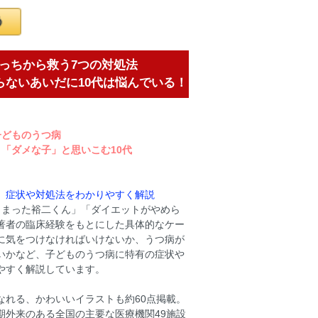
っちから救う7つの対処法
あいだに10代は悩んでいる！
子どものうつ病
「ダメな子」と思いこむ10代
、症状や対処法をわかりやすく解説
しまった裕二くん」「ダイエットがやめら
著者の臨床経験をもとにした具体的なケー
に気をつけなければいけないか、うつ病が
いかなど、子どものうつ病に特有の症状や
やすく解説しています。
なれる、かわいいイラストも約60点掲載。
期外来のある全国の主要な医療機関49施設