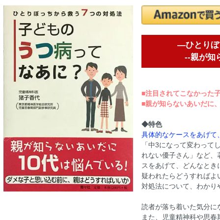
―ひとりぼ
--親が知らない
■注目されてこなかった
■親が知らないあいだに、
◆特色
具体的なケースをあげて
「中3になって変わって
れない優子さん」など、
スをあげて、どんなとき
疑われたらどうすればよ
対処法について、わかり
読者が落ち着いた気分に
また、児童精神科や思春